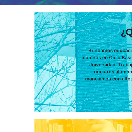
¿
Queremos que formes parte
Brindamos educaci
¡Con una pequeña colaboración nos podés a
alumnos en Ciclo Básic
Elegí el monto y medio de pago que prefieras, y cada m
Universidad. Traba
que nuestros alumnos reciban una educación de
nuestros alumnos
manejamos con altos
COLABORAR