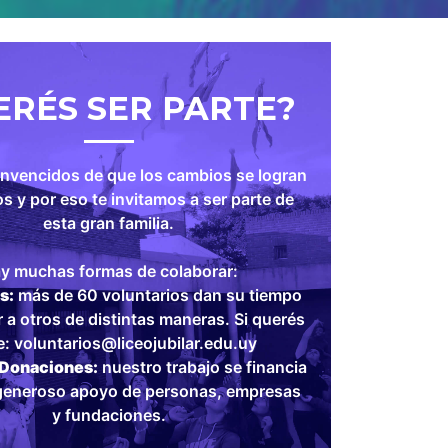
ERÉS SER PARTE?
nvencidos de que los cambios se logran
s y por eso te invitamos a ser parte de
esta gran familia.
y muchas formas de colaborar:
s:
más de 60 voluntarios dan su tiempo
 a otros de distintas maneras. Si querés
e: voluntarios@liceojubilar.edu.uy
 Donaciones:
nuestro trabajo se financia
 generoso apoyo de personas, empresas
y fundaciones.