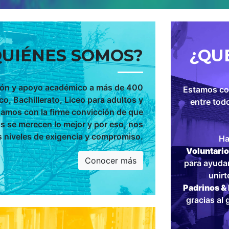
QUIÉNES SOMOS?
¿QU
.
ón y apoyo académico a más de 400
Estamos co
yudar!
o, Bachillerato, Liceo para adultos y
entre todo
es, podés ayudar a
jamos con la firme convicción de que
 calidad.
 se merecen lo mejor y por eso, nos
 niveles de exigencia y compromiso.
Ha
Voluntario
Conocer más
para ayudar
unirt
Padrinos &
gracias al