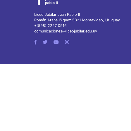
Liceo Jubilar Juan Pablo II
Román Arana Iñiguez 5321 Montevideo, Uruguay
+(598) 2227 0916
comunicaciones@liceojubilar.edu.uy