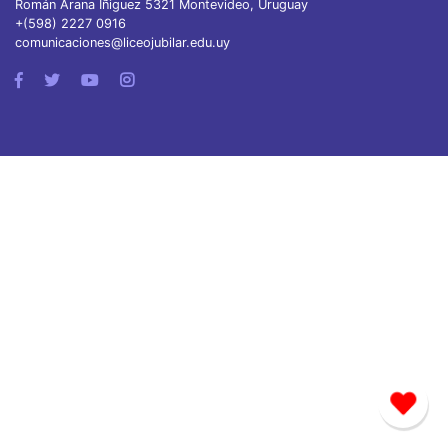
Román Arana Iñiguez 5321 Montevideo, Uruguay
+(598) 2227 0916
comunicaciones@liceojubilar.edu.uy