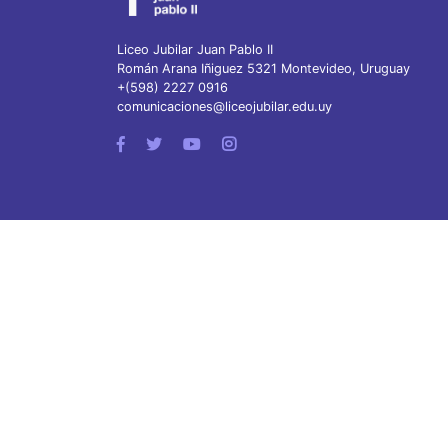
Liceo Jubilar Juan Pablo II
Román Arana Iñiguez 5321 Montevideo, Uruguay
+(598) 2227 0916
comunicaciones@liceojubilar.edu.uy