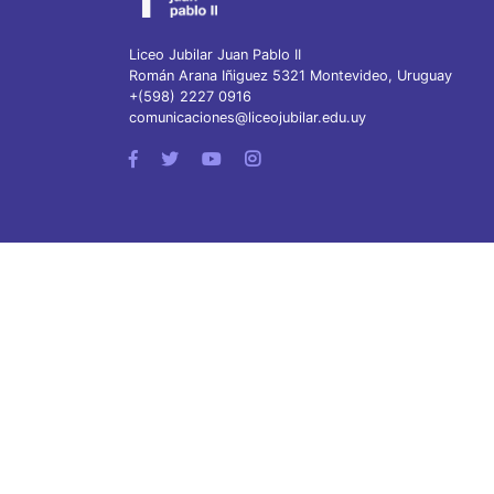
Liceo Jubilar Juan Pablo II
Román Arana Iñiguez 5321 Montevideo, Uruguay
+(598) 2227 0916
comunicaciones@liceojubilar.edu.uy