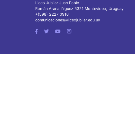
Liceo Jubilar Juan Pablo II
Román Arana Iñiguez 5321 Montevideo, Uruguay
+(598) 2227 0916
comunicaciones@liceojubilar.edu.uy